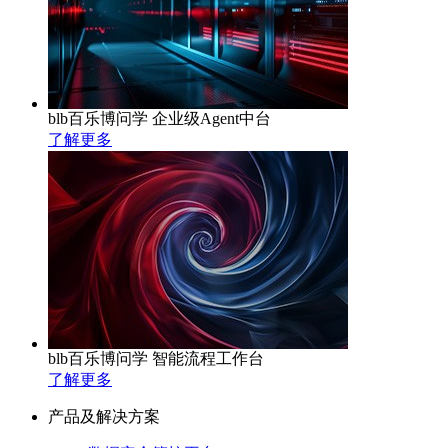
blb百乐博问学 企业级Agent中台
了解更多
blb百乐博问学 智能流程工作台
了解更多
产品及解决方案