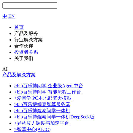
中
EN
首页
产品及服务
行业解决方案
合作伙伴
投资者关系
关于我们
AI
产品及解决方案
>blb百乐博问学 企业级Agent中台
>blb百乐博问学 智能流程工作台
>爱问学 PC本地部署大模型
>blb百乐博鲲泰智算服务器
>blb百乐博鲲泰问学一体机
>blb百乐博鲲泰问学一体机DeepSeek版
>异构算力调度与加速平台
>智算中心(AICC)