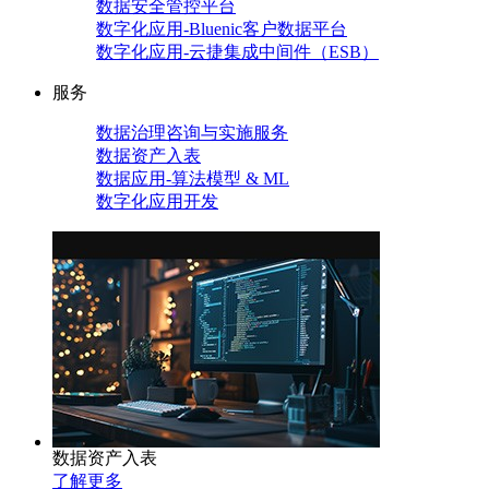
数据安全管控平台
数字化应用-Bluenic客户数据平台
数字化应用-云捷集成中间件（ESB）
服务
数据治理咨询与实施服务
数据资产入表
数据应用-算法模型 & ML
数字化应用开发
数据资产入表
了解更多